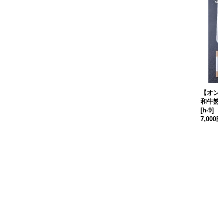
【オ
和牛熟
[
h-9
]
7,00