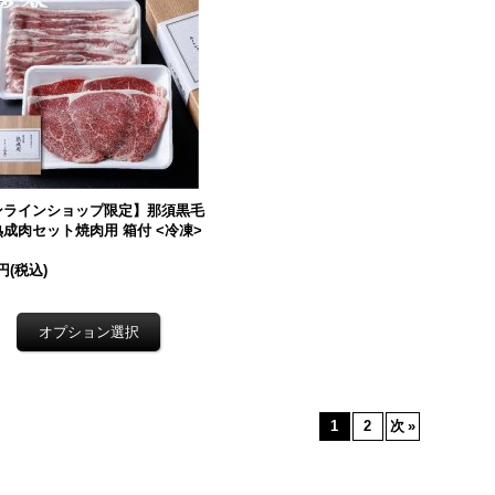
ンラインショップ限定】那須黒毛
成肉セット焼肉用 箱付 <冷凍>
0円
(税込)
1
2
次
»