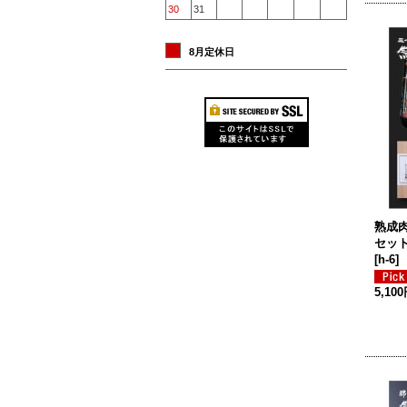
30
31
8月定休日
熟成
セッ
[
h-6
]
5,10