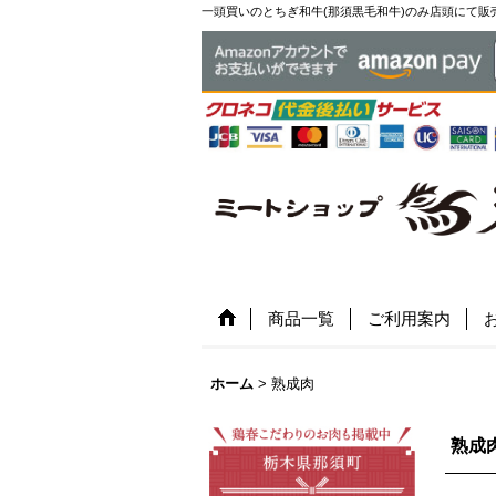
一頭買いのとちぎ和牛(那須黒毛和牛)のみ店頭にて販
商品一覧
ご利用案内
ホーム
>
熟成肉
熟成