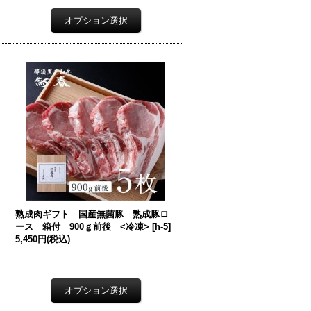
熟成肉ギフト 国産無菌豚 熟成豚ロ
ース 箱付 900ｇ前後 <冷凍>
[
h-5
]
5,450円
(税込)