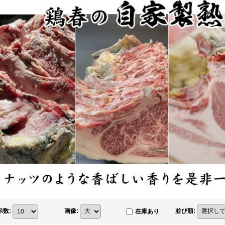
示数
:
画像
:
並び順
:
在庫あり