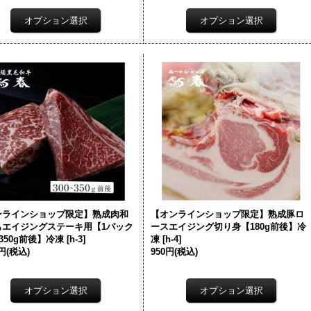
ンラインショップ限定】熟成肉和
【オンラインショップ限定】熟成豚ロ
もエイジングステーキ用【1パック
ースエイジング切り身【180g前後】冷
〜350g前後】冷凍
[
h-3
]
凍
[
h-4
]
0円
(税込)
950円
(税込)