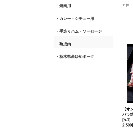
11
件
焼肉用
カレー・シチュー用
手造りハム・ソーセージ
熟成肉
栃木県産ゆめポーク
【オ
バラ焼
[
h-1
]
2,50