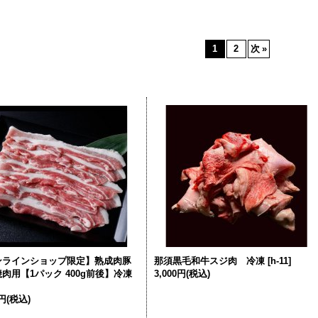
1
2
次
»
ンラインショップ限定】熟成肉豚
那須黒毛和牛スジ肉 冷凍
[
h-11
]
肉用【1パック 400g前後】冷凍
3,000円
(税込)
0円
(税込)