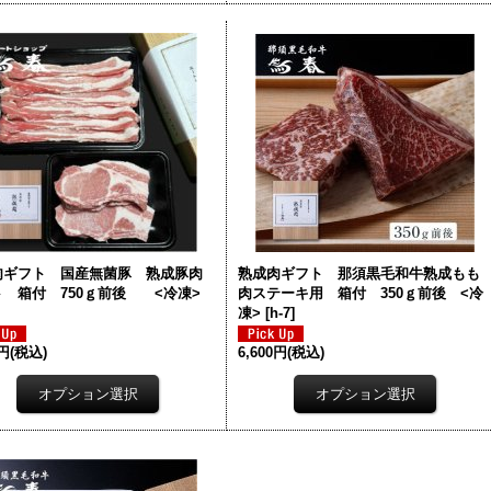
肉ギフト 国産無菌豚 熟成豚肉
熟成肉ギフト 那須黒毛和牛熟成もも
ト 箱付 750ｇ前後 <冷凍>
肉ステーキ用 箱付 350ｇ前後 <冷
凍>
[
h-7
]
0円
(税込)
6,600円
(税込)