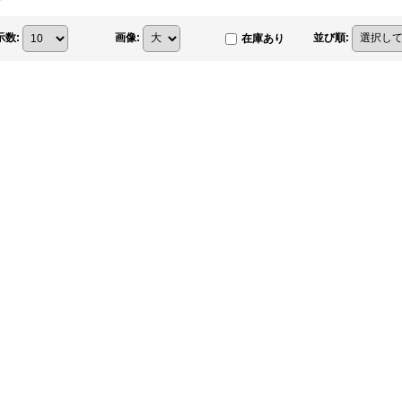
示数
:
画像
:
並び順
:
在庫あり