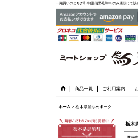
一頭買いのとちぎ和牛(那須黒毛和牛)のみ店頭にて販
商品一覧
ご利用案内
ホーム
>
栃木県産ゆめポーク
栃木
準備