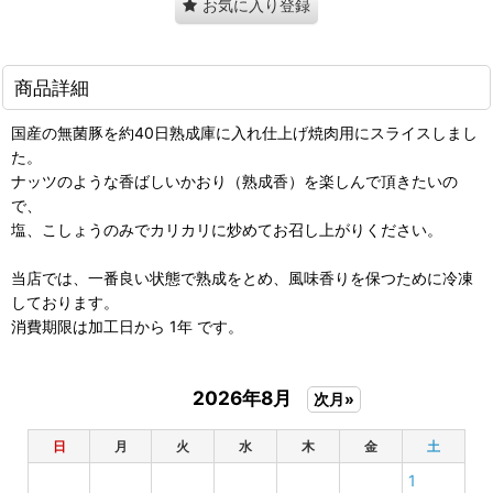
お気に入り登録
商品詳細
国産の無菌豚を約40日熟成庫に入れ仕上げ焼肉用にスライスしまし
た。
ナッツのような香ばしいかおり（熟成香）を楽しんで頂きたいの
で、
塩、こしょうのみでカリカリに炒めてお召し上がりください。
当店では、一番良い状態で熟成をとめ、風味香りを保つために冷凍
しております。
消費期限は加工日から 1年 です。
2026年8月
次月»
日
月
火
水
木
金
土
1