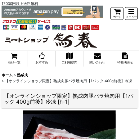
17000円以上送料無料！
カート
メニュー
商品一覧
おすすめ
ご利用案内
問い合わせ
特商法表示
ホーム
>
熟成肉
>
【オンラインショップ限定】熟成肉豚バラ焼肉用【1パック 400g前後】冷凍
【オンラインショップ限定】熟成肉豚バラ焼肉用【1パ
ック 400g前後】冷凍
[
h-1
]