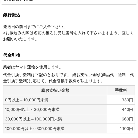
銀行振込
発送日の前日までにご入金下さい。
※お振込みの際は名前の後ろに受注番号を入れて下さいますよう、宜しく
お願いいたします。
代金引換
業者はヤマト運輸を使用します。
代金引換手数料は下記のとおりです。 総お支払い金額(商品代＋送料＋代
金引換手数料)に応じて、代金引換手数料が決まります。
総お支払い金額
手数料
0
円
以上～10,000
円
未満
330
円
10,000
円
以上～30,000
円
未満
440
円
30,000
円
以上～100,000
円
未満
660
円
100,000
円
以上～300,000
円
未満
1,100
円