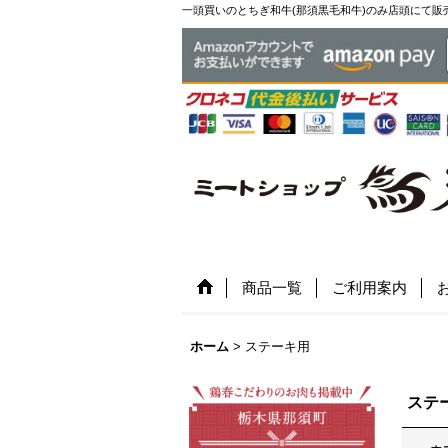
一頭買いのとちぎ和牛(那須黒毛和牛)のみ店頭にて販
商品一覧
ご利用案内
ホーム
>
ステーキ用
ステ