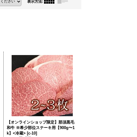
表示方法
:
【オンラインショップ限定】那須黒毛
和牛 ※希少部位ステーキ用【900g〜1
k】<冷蔵>
[
c-10
]