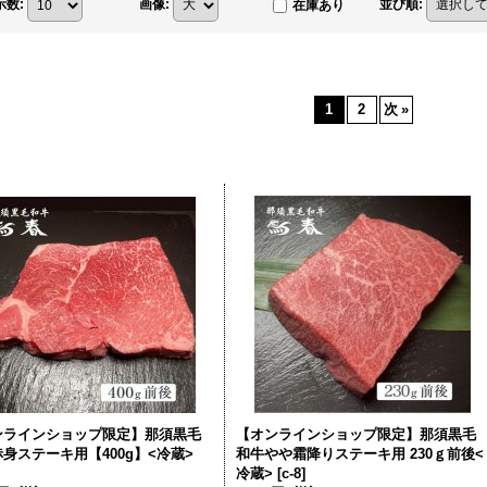
示数
:
画像
:
並び順
:
在庫あり
1
2
次
»
ンラインショップ限定】那須黒毛
【オンラインショップ限定】那須黒毛
身ステーキ用【400g】<冷蔵>
和牛やや霜降りステーキ用 230ｇ前後<
冷蔵>
[
c-8
]