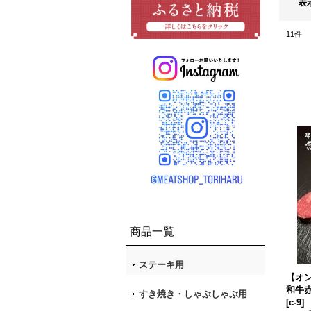
表
11
件
商品一覧
ステーキ用
【オ
和牛赤
すき焼き・しゃぶしゃぶ用
[
c-9
]