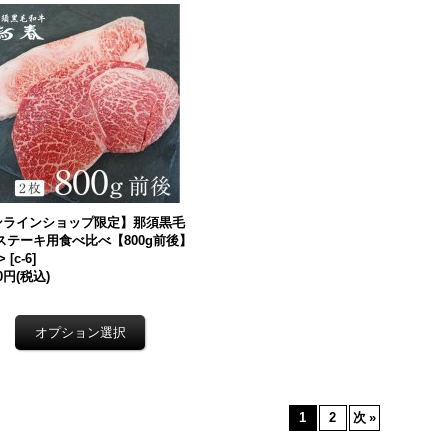
ンラインショップ限定】那須黒毛
ステーキ用食べ比べ【800g前後】
>
[
c-6
]
00円
(税込)
1
2
次
»