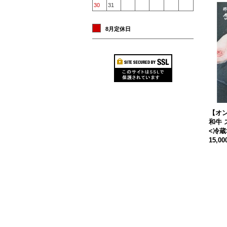
30
31
8月定休日
【オ
和牛 
<冷蔵
15,0