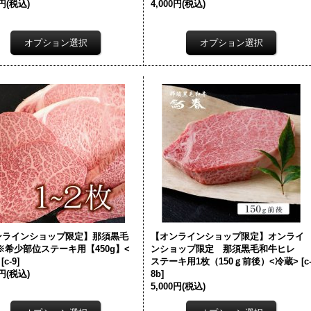
0円
(税込)
4,000円
(税込)
ンラインショップ限定】那須黒毛
【オンラインショップ限定】オンライ
※希少部位ステーキ用【450g】<
ンショップ限定 那須黒毛和牛ヒレ
[
c-9
]
ステーキ用1枚（150ｇ前後）<冷蔵>
[
c
0円
(税込)
8b
]
5,000円
(税込)