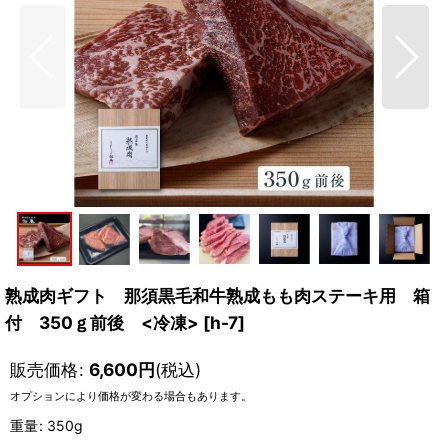
熟成肉ギフト 那須黒毛和牛熟成もも肉ステーキ用 箱
付 350ｇ前後 <冷凍>
[
h-7
]
販売価格
:
6,600
円
(税込)
オプションにより価格が変わる場合もあります。
重量
:
350g