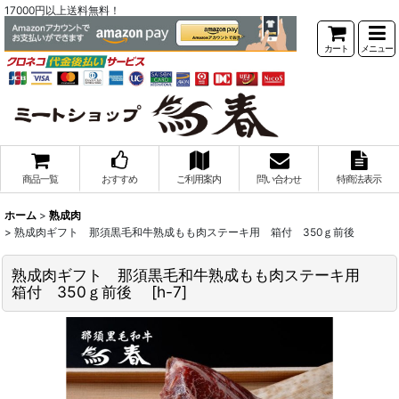
17000円以上送料無料！
カート
メニュー
商品一覧
おすすめ
ご利用案内
問い合わせ
特商法表示
ホーム
>
熟成肉
>
熟成肉ギフト 那須黒毛和牛熟成もも肉ステーキ用 箱付 350ｇ前後
熟成肉ギフト 那須黒毛和牛熟成もも肉ステーキ用
箱付 350ｇ前後
[
h-7
]