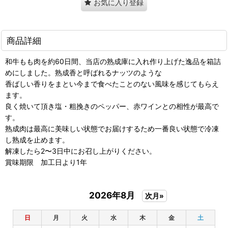
お気に入り登録
商品詳細
和牛もも肉を約60日間、当店の熟成庫に入れ作り上げた逸品を箱詰
めにしました。熟成香と呼ばれるナッツのような
香ばしい香りをまとい今まで食べたことのない風味を感じてもらえ
ます。
良く焼いて頂き塩・粗挽きのペッパー、赤ワインとの相性が最高で
す。
熟成肉は最高に美味しい状態でお届けするため一番良い状態で冷凍
し熟成を止めます。
解凍したら2〜3日中にお召し上がりください。
賞味期限 加工日より1年
2026年8月
次月»
日
月
火
水
木
金
土