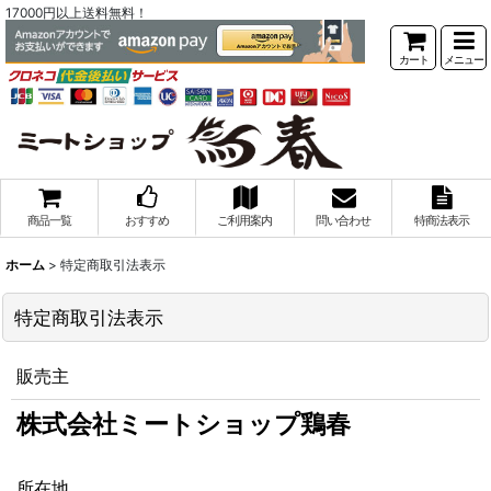
17000円以上送料無料！
カート
メニュー
商品一覧
おすすめ
ご利用案内
問い合わせ
特商法表示
ホーム
>
特定商取引法表示
特定商取引法表示
販売主
株式会社ミートショップ鶏春
所在地