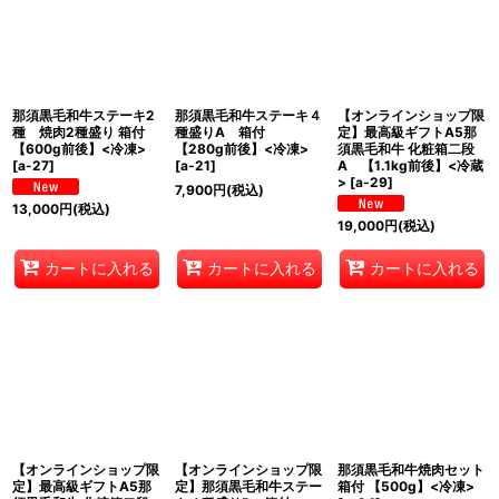
表示数
:
在庫あり
並び順
:
那須黒毛和牛ステーキ2
那須黒毛和牛ステーキ４
【オンラインショップ限
種 焼肉2種盛り 箱付
種盛りA 箱付
定】最高級ギフトA5那
【600g前後】<冷凍>
【280g前後】<冷凍>
須黒毛和牛 化粧箱二段
[
a-27
]
[
a-21
]
A 【1.1kg前後】<冷蔵
絞り込む
>
[
a-29
]
7,900
円
(税込)
13,000
円
(税込)
19,000
円
(税込)
カートに入れる
カートに入れる
カートに入れる
【オンラインショップ限
【オンラインショップ限
那須黒毛和牛焼肉セット
定】最高級ギフトA5那
定】那須黒毛和牛ステー
箱付 【500g】<冷凍>