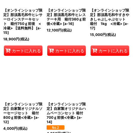
【オンラインショップ限
【オンラインショップ限
【オンラインショップ限
定】那須黒毛和牛ヒレサ
定】那須黒毛和牛ヒレス
定】那須黒毛和牛すきや
ーロインステーキセッ
テーキ用 箱付360ｇ前
きしゃぶしゃぶセット
ト 箱付750ｇ前後 <
後<冷蔵>
[
a-16
]
箱付 1kg <冷蔵>
[
a-
冷蔵> 【送料無料】
[
a-
17
]
12,100
円
(税込)
15
]
15,000
円
(税込)
18,900
円
(税込)
カートに入れる
カートに入れる
カートに入れる
【オンラインショップ限
【オンラインショップ限
定】自家製オリジナルソ
定】自家製オリジナルハ
ーセージセット 箱付
ムベーコンセット 箱付
800ｇ前後<冷蔵>
[
a-
700ｇ前後<冷蔵>
[
a-
12
]
14
]
4,000
円
(税込)