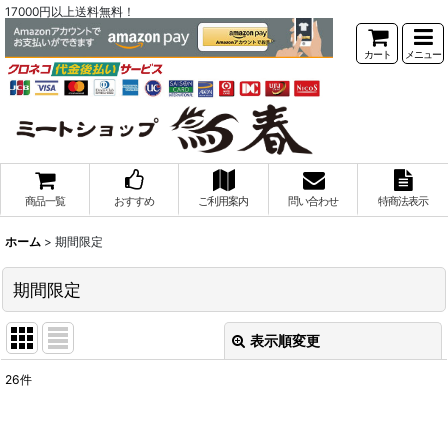
17000円以上送料無料！
カート
メニュー
商品一覧
おすすめ
ご利用案内
問い合わせ
特商法表示
ホーム
>
期間限定
期間限定
表示順変更
閉じる
26
件
サブカテゴリ
: