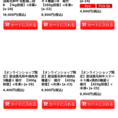
須黒毛和牛 化粧箱二段
キ４種盛りB 箱付
[
a-24
]
B 【1kg前後】<冷蔵>
【280g前後】<冷凍>
[
a-28
]
[
a-22
]
4,800
円
(税込)
16,000
円
(税込)
8,900
円
(税込)
カートに入れる
カートに入れる
カートに入れる
【オンラインショップ限
【オンラインショップ限
【オンラインショップ限
定】那須黒毛和牛焼肉用
定】那須黒毛和牛焼肉6
定】那須黒毛和牛ステー
3種盛り 箱付 【300g
種盛り 箱付 【420g
キ３種×焼肉3種盛り
前後】<冷凍>
[
a-26
]
前後】<冷凍>
[
a-23
]
箱付 【420g前後】<
冷凍>
[
a-25
]
4,400
円
(税込)
6,900
円
(税込)
8,950
円
(税込)
カートに入れる
カートに入れる
カートに入れる