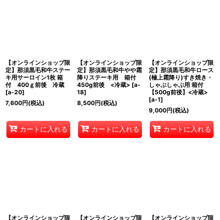
【オンラインショップ限
【オンラインショップ限
【オンラインショップ限
定】那須黒毛和牛ステー
定】那須黒毛和牛やや霜
定】那須黒毛和牛ロース
キ用サーロイン1枚 箱
降りステーキ用 箱付
(極上霜降り)すき焼き・
付 400ｇ前後 冷蔵
450g前後 <冷蔵>
[
a-
しゃぶしゃぶ用 箱付
[
a-20
]
18
]
【500g前後】<冷蔵>
[
a-1
]
7,600
円
(税込)
8,500
円
(税込)
9,000
円
(税込)
カートに入れる
カートに入れる
カートに入れる
【オンラインショップ限
【オンラインショップ限
【オンラインショップ限