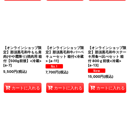
【オンラインショップ限
【オンラインショップ限
【オンラインショップ限
定】那須黒毛和牛もも肩
定】那須黒毛和牛バーベ
定】那須黒毛和牛ステー
肉(やや霜降り)焼肉用 箱
キューセット 箱付<冷蔵
キ用食べ比べセット 箱
付【500g前後】<冷蔵>
>
[
a-11
]
付 800ｇ前後<冷蔵>
[
a-7
]
[
a-13
]
5,500
円
(税込)
7,700
円
(税込)
15,000
円
(税込)
カートに入れる
カートに入れる
カートに入れる