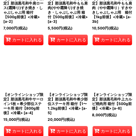
定】那須黒毛和牛肩ロー
定】那須黒毛和牛もも肩
定】那須黒毛和牛もも肩
ス(霜降り)すき焼き・し
肉(やや霜降り)すき焼
肉（やや霜降り）すきや
ゃぶしゃぶ用 箱付
き・しゃぶしゃぶ用 箱
きしゃぶしゃぶ用 箱付
【500g前後】<冷蔵>
付【500g前後】<冷蔵>
【1kg前後】<冷蔵>
[
a-
[
a-2
]
[
a-3
]
3b
]
7,000
円
(税込)
5,500
円
(税込)
10,500
円
(税込)
カートに入れる
カートに入れる
カートに入れる
【オンラインショップ限
【オンラインショップ限
【オンラインショップ限
定】那須黒毛和牛サーロ
定】那須黒毛和牛希少部
定】那須黒毛和牛上カル
イン1枚＋希少部位ステ
位ステーキ用 箱付【1〜
ビ焼肉用 箱付【500g前
ーキ用 箱付【800g前
1.2kg前後】<冷蔵>
[
a-
後】<冷蔵>
[
a-6
]
後】<冷蔵>
[
a-4
]
5
]
8,000
円
(税込)
15,000
円
(税込)
20,000
円
(税込)
カートに入れる
カートに入れる
カートに入れる