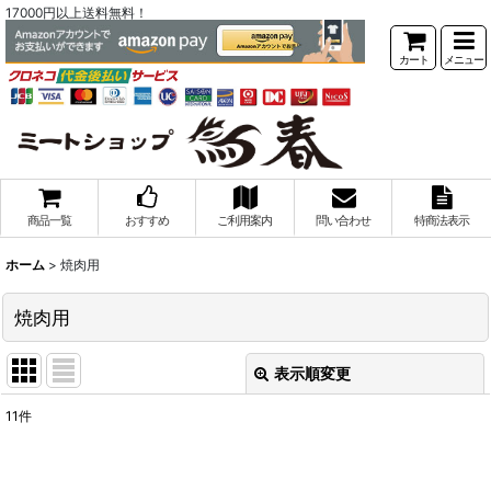
17000円以上送料無料！
カート
メニュー
商品一覧
おすすめ
ご利用案内
問い合わせ
特商法表示
ホーム
>
焼肉用
焼肉用
表示順変更
閉じる
11
件
表示数
:
在庫あり