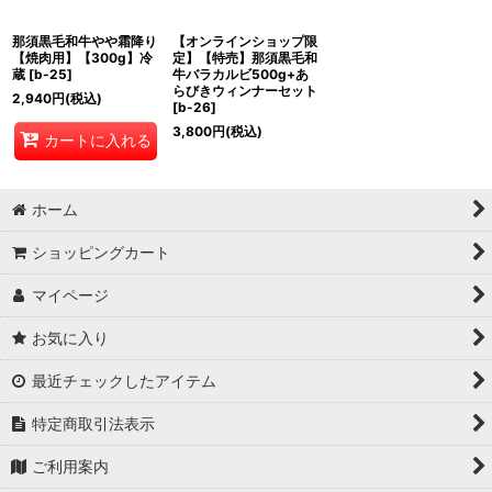
那須黒毛和牛やや霜降り
【オンラインショップ限
【焼肉用】【300g】冷
定】【特売】那須黒毛和
蔵
[
b-25
]
牛バラカルビ500g+あ
らびきウィンナーセット
2,940
円
(税込)
[
b-26
]
3,800
円
(税込)
カートに入れる
ホーム
ショッピングカート
マイページ
お気に入り
最近チェックしたアイテム
特定商取引法表示
ご利用案内