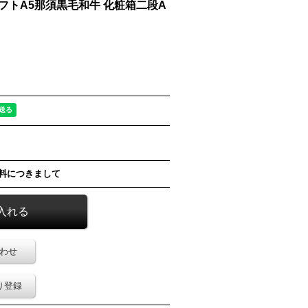
トA5那須黒毛和牛 化粧箱二段A
料につきまして
わせ
り登録