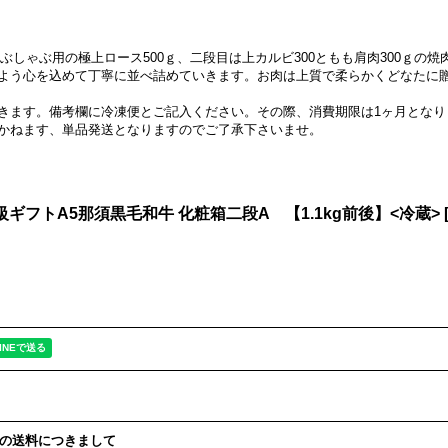
ぶしゃぶ用の極上ロース500ｇ、二段目は上カルビ300ともも肩肉300ｇの焼
よう心を込めて丁寧に並べ詰めていきます。お肉は上質で柔らかくどなたに
きます。備考欄に冷凍便とご記入ください。その際、消費期限は1ヶ月となり
かねます、単品発送となりますのでご了承下さいませ。
フトA5那須黒毛和牛 化粧箱二段A 【1.1kg前後】<冷蔵>
の送料につきまして