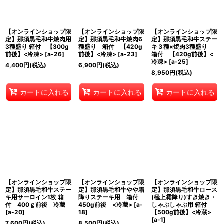
【オンラインショップ限
【オンラインショップ限
【オンラインショップ限
定】那須黒毛和牛焼肉用
定】那須黒毛和牛焼肉6
定】那須黒毛和牛ステー
3種盛り 箱付 【300g
種盛り 箱付 【420g
キ３種×焼肉3種盛り
前後】<冷凍>
[
a-26
]
前後】<冷凍>
[
a-23
]
箱付 【420g前後】<
冷凍>
[
a-25
]
4,400
円
(税込)
6,900
円
(税込)
8,950
円
(税込)
カートに入れる
カートに入れる
カートに入れる
【オンラインショップ限
【オンラインショップ限
【オンラインショップ限
定】那須黒毛和牛ステー
定】那須黒毛和牛やや霜
定】那須黒毛和牛ロース
キ用サーロイン1枚 箱
降りステーキ用 箱付
(極上霜降り)すき焼き・
付 400ｇ前後 冷蔵
450g前後 <冷蔵>
[
a-
しゃぶしゃぶ用 箱付
[
a-20
]
18
]
【500g前後】<冷蔵>
[
a-1
]
7,600
円
(税込)
8,500
円
(税込)