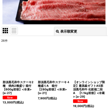
表示順変更
閉じる
26
件
表示数
:
在庫あり
並び順
:
絞り込む
那須黒毛和牛ステーキ2
那須黒毛和牛ステーキ４
【オンラインショップ限
種 焼肉2種盛り 箱付
種盛りA 箱付
定】最高級ギフトA5那
【600g前後】<冷凍>
【280g前後】<冷凍>
須黒毛和牛 化粧箱二段
[
a-27
]
[
a-21
]
A 【1.1kg前後】<冷蔵
>
[
a-29
]
7,900
円
(税込)
13,000
円
(税込)
19,000
円
(税込)