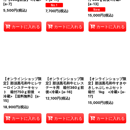
[
a-7
]
[
a-13
]
5,500
円
(税込)
7,700
円
(税込)
15,000
円
(税込)
カートに入れる
カートに入れる
カートに入れる
【オンラインショップ限
【オンラインショップ限
【オンラインショップ限
定】那須黒毛和牛ヒレサ
定】那須黒毛和牛ヒレス
定】那須黒毛和牛すきや
ーロインステーキセッ
テーキ用 箱付360ｇ前
きしゃぶしゃぶセット
ト 箱付750ｇ前後 <
後<冷蔵>
[
a-16
]
箱付 1kg <冷蔵>
[
a-
冷蔵> 【送料無料】
[
a-
17
]
12,100
円
(税込)
15
]
15,000
円
(税込)
18,900
円
(税込)
カートに入れる
カートに入れる
カートに入れる