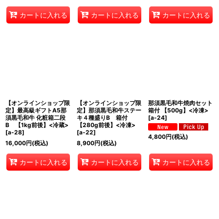
カートに入れる
カートに入れる
カートに入れる
【オンラインショップ限
【オンラインショップ限
那須黒毛和牛焼肉セット
定】最高級ギフトA5那
定】那須黒毛和牛ステー
箱付 【500g】<冷凍>
須黒毛和牛 化粧箱二段
キ４種盛りB 箱付
[
a-24
]
B 【1kg前後】<冷蔵>
【280g前後】<冷凍>
[
a-28
]
[
a-22
]
4,800
円
(税込)
16,000
円
(税込)
8,900
円
(税込)
カートに入れる
カートに入れる
カートに入れる