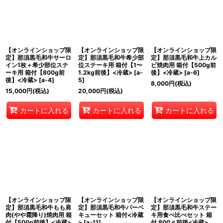
【オンラインショップ限
【オンラインショップ限
【オンラインショップ限
定】那須黒毛和牛サーロ
定】那須黒毛和牛希少部
定】那須黒毛和牛上カル
イン1枚＋希少部位ステ
位ステーキ用 箱付【1〜
ビ焼肉用 箱付【500g前
ーキ用 箱付【800g前
1.2kg前後】<冷蔵>
[
a-
後】<冷蔵>
[
a-6
]
後】<冷蔵>
[
a-4
]
5
]
8,000
円
(税込)
15,000
円
(税込)
20,000
円
(税込)
カートに入れる
カートに入れる
カートに入れる
【オンラインショップ限
【オンラインショップ限
【オンラインショップ限
定】那須黒毛和牛もも肩
定】那須黒毛和牛バーベ
定】那須黒毛和牛ステー
肉(やや霜降り)焼肉用 箱
キューセット 箱付<冷蔵
キ用食べ比べセット 箱
付【500g前後】<冷蔵>
>
[
a-11
]
付 800ｇ前後<冷蔵>