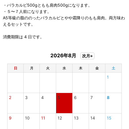
・バラカルビ500gともも肩肉500gになります。
・５〜７人前になります。
A5等級の脂ののったバラカルビとやや霜降りのもも肩肉。両方味わ
えるセットです。
消費期限は 4 日です。
2026年8月
次月»
日
月
火
水
木
金
土
1
2
3
4
5
6
7
8
9
10
11
12
13
14
15