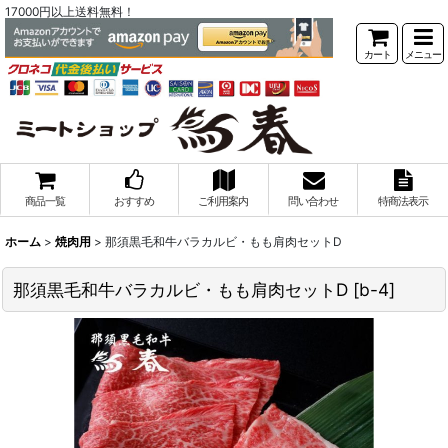
17000円以上送料無料！
カート
メニュー
商品一覧
おすすめ
ご利用案内
問い合わせ
特商法表示
ホーム
>
焼肉用
>
那須黒毛和牛バラカルビ・もも肩肉セットD
那須黒毛和牛バラカルビ・もも肩肉セットD
[
b-4
]