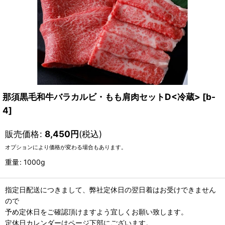
那須黒毛和牛バラカルビ・もも肩肉セットD<冷蔵>
[
b-
4
]
販売価格
:
8,450
円
(税込)
オプションにより価格が変わる場合もあります。
重量
:
1000g
指定日配送につきまして、弊社定休日の翌日着はお受けできません
ので
予め定休日をご確認頂けますよう宜しくお願い致します。
定休日カレンダーはページ下部にございます。