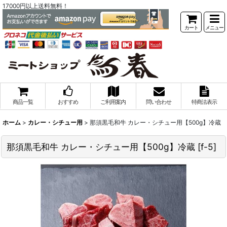
17000円以上送料無料！
カート
メニュー
商品一覧
おすすめ
ご利用案内
問い合わせ
特商法表示
ホーム
>
カレー・シチュー用
>
那須黒毛和牛 カレー・シチュー用【500g】冷蔵
那須黒毛和牛 カレー・シチュー用【500g】冷蔵
[
f-5
]