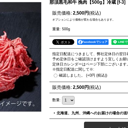
那須黒毛和牛 挽肉【500g】冷蔵
[
f-3
]
販売価格
:
2,500円
(税込)
オプションにより価格が変わる場合もあります。
重量
:
500g
Facebookでシェア
指定日配送につきまして、弊社定休日の翌日
予め定休日をご確認頂けますよう宜しくお願
定休日カレンダーはページ下部にございます
※指定日配送に関して※
:
確認しました。
(+0円
(税込)
)
販売価格
:
2,500円
(税込)
数量
:
北海道、九州、沖縄へのお届けの場合の送