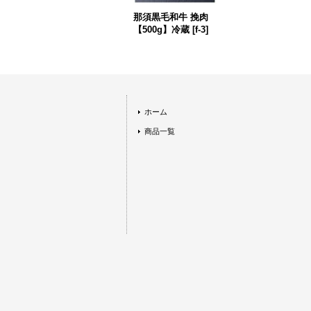
那須黒毛和牛 挽肉
【500g】冷蔵
[
f-3
]
ホーム
商品一覧