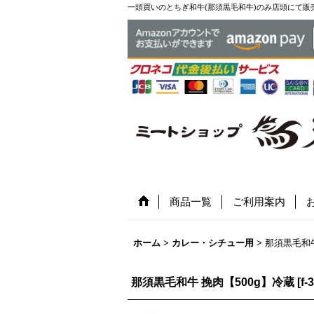
一頭買いのとちぎ和牛(那須黒毛和牛)のみ店頭にて販
商品一覧
ご利用案内
ホーム
>
カレー・シチュー用
>
那須黒毛和牛
那須黒毛和牛 挽肉【500g】冷蔵
[
f-3